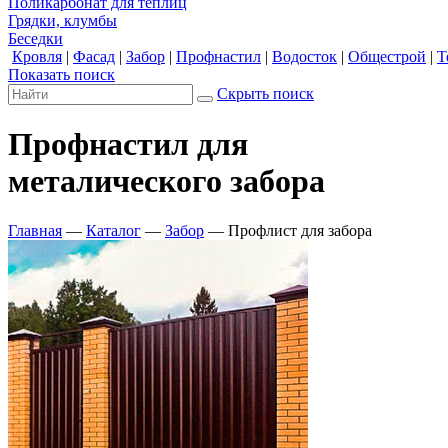
Поликарбонат для теплиц
Грядки, клумбы
Беседки
Кровля
|
Фасад
|
Забор
|
Профнастил
|
Водосток
|
Общестрой
|
Т
Показать поиск
Скрыть поиск
Профнастил для
металического забора
Главная
—
Каталог
—
Забор
—
Профлист для забора