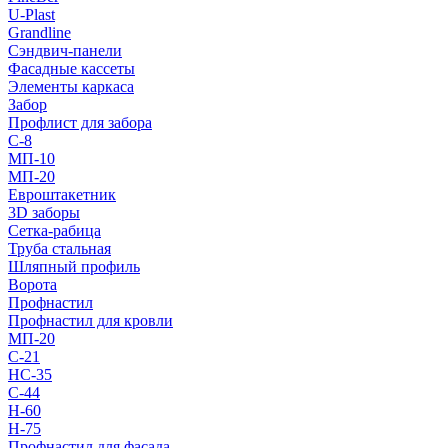
U-Plast
Grandline
Сэндвич-панели
Фасадные кассеты
Элементы каркаса
Забор
Профлист для забора
С-8
МП-10
МП-20
Евроштакетник
3D заборы
Сетка-рабица
Труба стальная
Шляпный профиль
Ворота
Профнастил
Профнастил для кровли
МП-20
С-21
НС-35
С-44
Н-60
Н-75
Профнастил для фасада