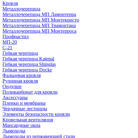
Кровля
Металлочерепица
Металлочерепица МП Ламонтерра
Металлочерепица МП Монтекристо
Металлочерепица МП Трамонтана
Металлочерепица МП Монтерроса
Профнастил
МП-20
С-21
Гибкая черепица
Гибкая черепица Katepal
Гибкая черепица Shinglas
Гибкая черепица Docke
Фальцевая кровля
Рулонная кровля
Ондулин
Поликарбонат для кровли
Аксессуары
Пленки и мембраны
Чердачные лестницы
Элементы безопасности кровли
Кровельная вентиляция
Мансардные окна
Дымоходы
Дымоходы из нержавеющей стали