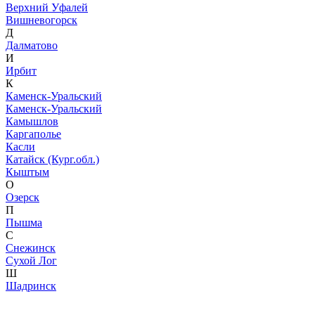
Верхний Уфалей
Вишневогорск
Д
Далматово
И
Ирбит
К
Каменск-Уральский
Каменск-Уральский
Камышлов
Каргаполье
Касли
Катайск (Кург.обл.)
Кыштым
О
Озерск
П
Пышма
С
Снежинск
Сухой Лог
Ш
Шадринск