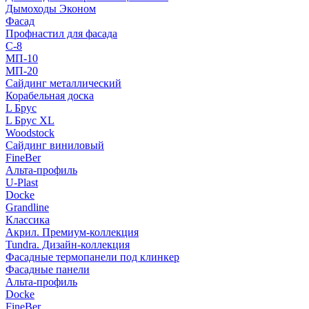
Дымоходы Эконом
Фасад
Профнастил для фасада
С-8
МП-10
МП-20
Сайдинг металлический
Корабельная доска
L Брус
L Брус XL
Woodstock
Сайдинг виниловый
FineBer
Альта-профиль
U-Plast
Docke
Grandline
Классика
Акрил. Премиум-коллекция
Tundra. Дизайн-коллекция
Фасадные термопанели под клинкер
Фасадные панели
Альта-профиль
Docke
FineBer