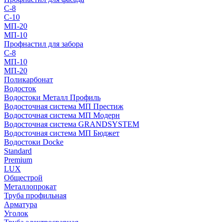
С-8
С-10
МП-20
МП-10
Профнастил для забора
С-8
МП-10
МП-20
Поликарбонат
Водосток
Водостоки Металл Профиль
Водосточная система МП Престиж
Водосточная система МП Модерн
Водосточная система GRANDSYSTEM
Водосточная система МП Бюджет
Водостоки Docke
Standard
Premium
LUX
Общестрой
Металлопрокат
Труба профильная
Арматура
Уголок