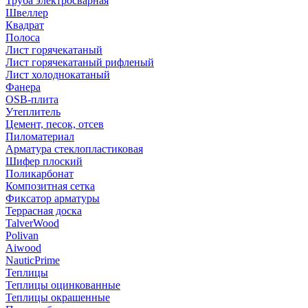
Труба электросварная
Швеллер
Квадрат
Полоса
Лист горячекатаный
Лист горячекатаный рифленый
Лист холоднокатаный
Фанера
OSB-плита
Утеплитель
Цемент, песок, отсев
Пиломатериал
Арматура стеклопластиковая
Шифер плоский
Поликарбонат
Композитная сетка
Фиксатор арматуры
Террасная доска
TalverWood
Polivan
Aiwood
NauticPrime
Теплицы
Теплицы оцинкованные
Теплицы окрашенные